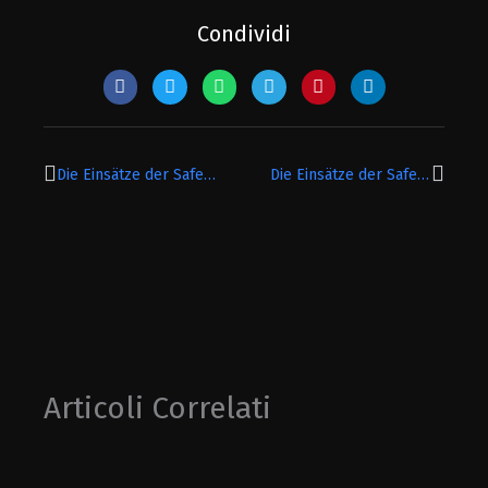
Condividi
Precedente
Succe
Die Einsätze der Safe Mitarbeiter
Die Einsätze der Safe Mitarbeiter
Articoli Correlati