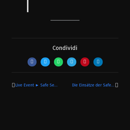
Condividi
Precedente
Succe
Live Event ► Safe Security
Die Einsätze der Safe Mitarbeiter