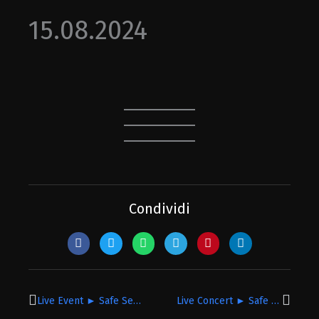
15.08.2024
Condividi
Precedente
Succe
Live Event ► Safe Security
Live Concert ► Safe Security