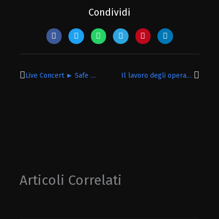
Condividi
Precedente
Succe
Live Concert ► Safe Security
Il lavoro degli operatori SAFE
Articoli Correlati